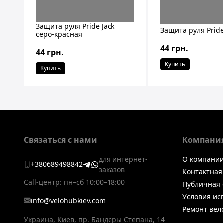
Защита руля Pride Jack
Защита руля Pride
серо-красная
44 грн.
44 грн.
Купить
Купить
Связаться с нами
Компани
для интернет-
О компани
+380689498842
заказов
Контактна
Call-центр: пн–сб 10:00–18:00
Публичная 
Условия ис
info@velohubkiev.com
Ремонт вел
Украина, Киев
,
пр. Бандеры Степана, 14