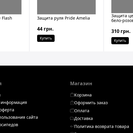
Защита це
 Flash
Защита руля Pride Amelia
бело-розо
44 грн.
310 грн.
Купить
Купить
я
Магазин
и
Корзина
я информация
Оформить заказ
оферта
Оплата
пользования сайта
Доставка
осипедов
Политика возврата товара