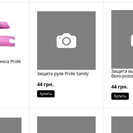
носа Pride
Защита вы
Защита руля Pride Sandy
бело-розо
44 грн.
44 грн.
Купить
Купить