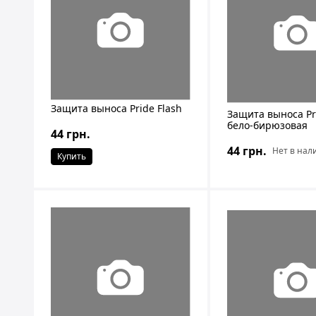
Защита выноса Pride Flash
Защита выноса Pri
бело-бирюзовая
44 грн.
44 грн.
Нет в нал
Купить