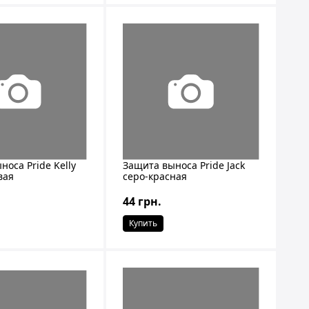
носа Pride Kelly
Защита выноса Pride Jack
вая
серо-красная
44 грн.
Купить