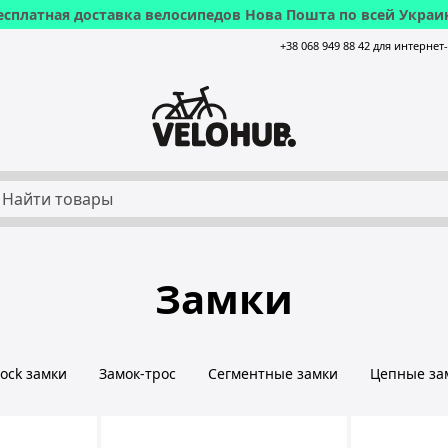
есплатная доставка велосипедов Нова Пошта по всей Украи
+38 068 949 88 42 для интернет
Замки
Lock замки
Замок-трос
Сегментные замки
Цепные за