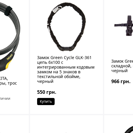
Замок Green Cycle GLK-361
Замок Gre
цепь 6x100 с
складной,
интегрированным кодовым
черный
замком на 5 знаков в
текстильной обойме,
ITA,
966 грн.
черный
ры, трос
550 грн.
аличии
Купить