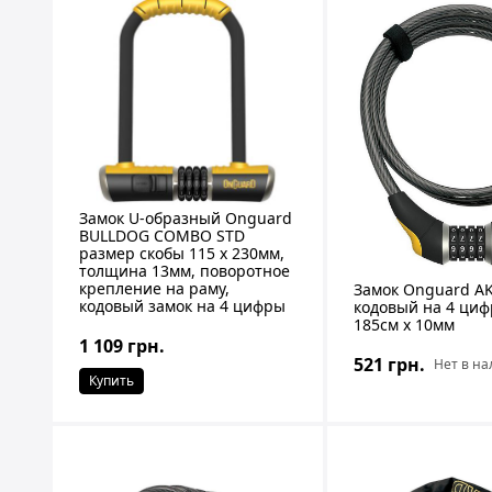
Замок U-образный Onguard
BULLDOG COMBO STD
размер скобы 115 x 230мм,
толщина 13мм, поворотное
крепление на раму,
Замок Onguard AK
кодовый замок на 4 цифры
кодовый на 4 циф
185см х 10мм
1 109 грн.
521 грн.
Нет в н
Купить