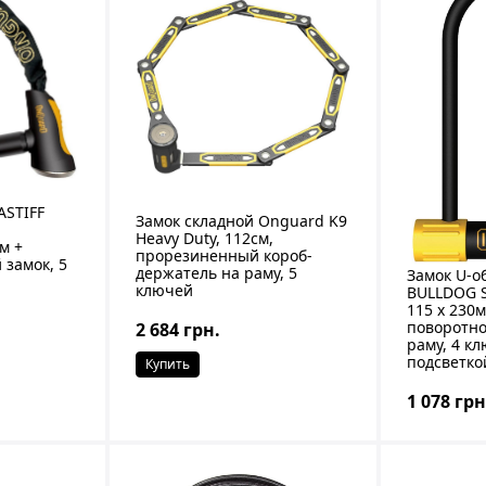
ASTIFF
Замок складной Onguard K9
Heavy Duty, 112см,
м +
прорезиненный короб-
замок, 5
держатель на раму, 5
Замок U-о
ключей
BULLDOG S
115 x 230
поворотно
2 684 грн.
раму, 4 кл
подсветко
Купить
1 078 грн