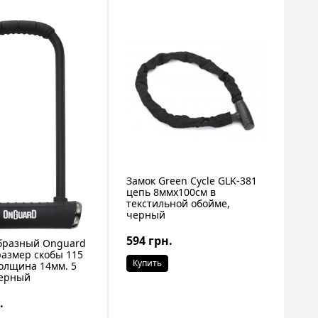
Замок Green Cycle GLK-381
цепь 8ммx100см в
текстильной обойме,
черный
594 грн.
бразный Onguard
 размер скобы 115
Купить
толщина 14мм. 5
черный
.