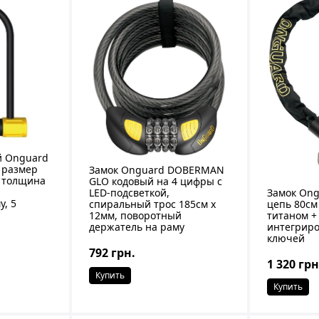
й Onguard
 размер
Замок Onguard DOBERMAN
, толщина
GLO кодовый на 4 цифры с
е
Замок Ong
LED-подсветкой,
у, 5
цепь 80cм
спиральный трос 185см х
титаном +
12мм, поворотный
интегриро
держатель на раму
ключей
792 грн.
1 320 грн
Купить
Купить