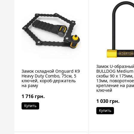
Замок U-образны
Замок складной Onguard K9
BULLDOG Medium
Heavy Duty Combo, 75см, 5
скобы 90 x 175мм
ключей, короб-держатель
13мм, поворотно
на раму
крепление на рам
ключей
1 716 грн.
1 030 грн.
Купить
Купить