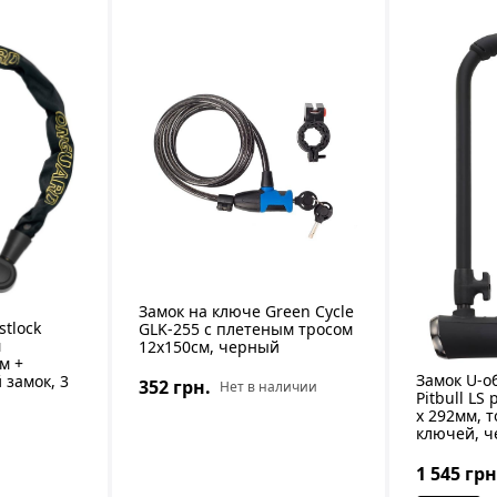
Замок на ключе Green Cycle
stlock
GLK-255 с плетеным тросом
м
12х150см, черный
м +
Замок U-о
замок, 3
352 грн.
Нет в наличии
Pitbull LS
x 292мм, 
ключей, 
1 545 грн