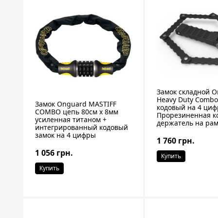
Замок складной O
Heavy Duty Combo,
Замок Onguard MASTIFF
кодовый на 4 циф
COMBO цепь 80cм x 8мм
Прорезиненная к
усиленная титаном +
держатель на ра
интегрированный кодовый
замок на 4 цифры
1 760 грн.
1 056 грн.
Купить
Купить