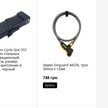
en Cycle GLK-557
из стальных
секционный,
см, размер
Замок Onguard AKITA, трос
 крепление в
300см х 12мм
, черный
748 грн.
Купить