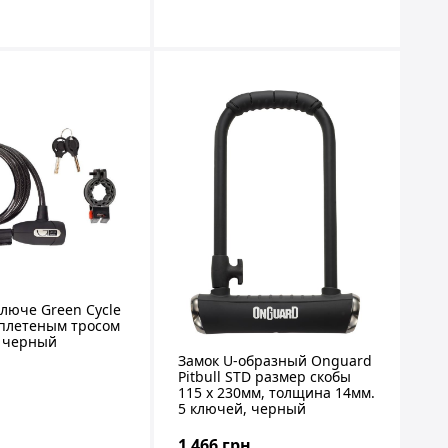
ключе Green Cycle
 плетеным тросом
, черный
Замок U-образный Onguard
Pitbull STD размер скобы
115 x 230мм, толщина 14мм.
5 ключей, черный
1 466 грн.