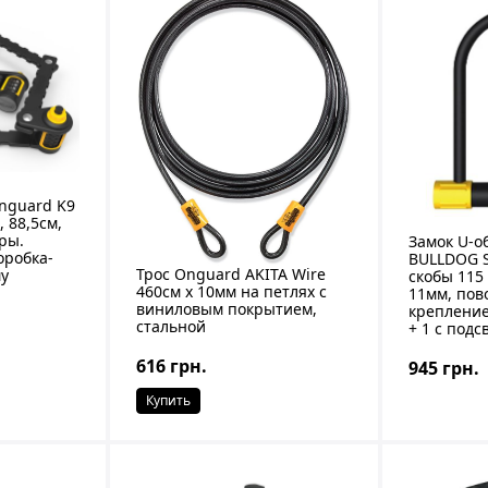
nguard K9
 88,5см,
ры.
Замок U-о
оробка-
BULLDOG 
Трос Onguard AKITA Wire
му
скобы 115
460см х 10мм на петлях с
11мм, пов
виниловым покрытием,
крепление
стальной
+ 1 с подс
616 грн.
945 грн.
Купить