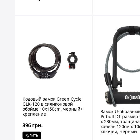
Кодовый замок Green Cycle
GLK-120 в силиконовой
обойме 10х150cm, черный+
Замок U-образны
крепление
Pitbull DT размер
x 230мм, толщина
396 грн.
кабель 120см х 10
ключей, черный
Купить