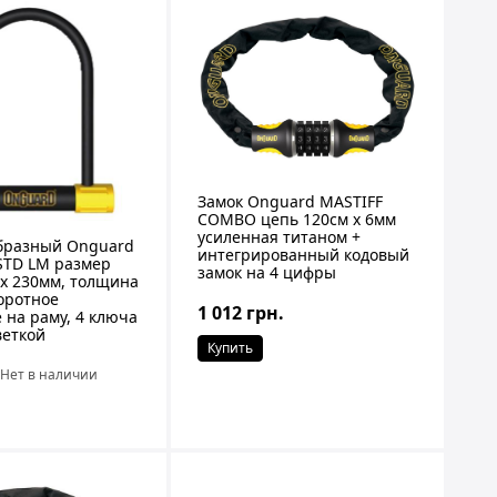
Замок Onguard MASTIFF
COMBO цепь 120cм x 6мм
усиленная титаном +
бразный Onguard
интегрированный кодовый
STD LM размер
замок на 4 цифры
 x 230мм, толщина
оротное
1 012 грн.
 на раму, 4 ключа
веткой
Купить
Нет в наличии