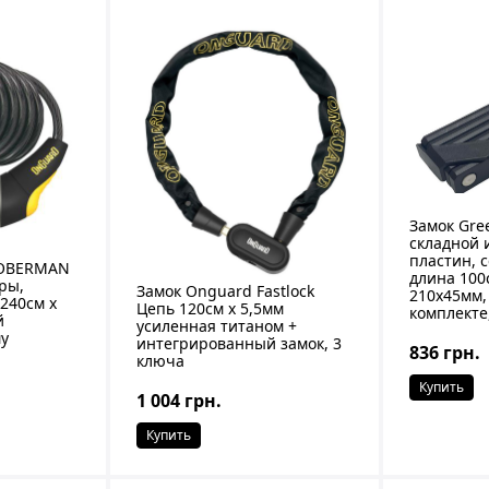
Замок Gre
складной 
пластин, 
DOBERMAN
длина 100
ры,
Замок Onguard Fastlock
210х45мм,
240см х
Цепь 120cм x 5,5мм
комплекте
й
усиленная титаном +
му
интегрированный замок, 3
836 грн.
ключа
Купить
1 004 грн.
Купить