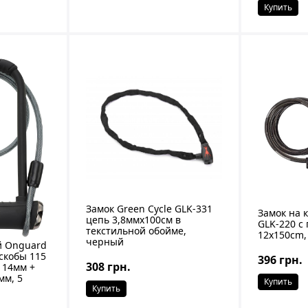
Купить
Замок Green Cycle GLK-331
Замок на 
цепь 3,8ммx100см в
GLK-220 с
текстильной обойме,
12х150cm
черный
й Onguard
 скобы 115
396 грн.
308 грн.
 14мм +
мм, 5
Купить
Купить