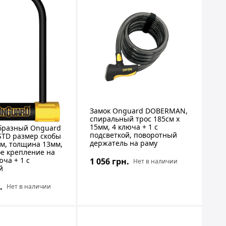
Замок Onguard DOBERMAN,
спиральный трос 185см х
15мм, 4 ключа + 1 с
бразный Onguard
подсветкой, поворотный
TD размер скобы
держатель на раму
мм, толщина 13мм,
е крепление на
юча + 1 с
1 056 грн.
Нет в наличии
й
.
Нет в наличии