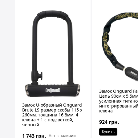
Замок Onguard Fa
Цепь 90cм x 5,5м
усиленная титано
Замок U-образный Onguard
интегрированный 
Brute LS размер скобы 115 x
ключа
260мм, толщина 16.8мм. 4
ключа + 1 с подсветкой,
924 грн.
черный
Купить
1 743 грн.
Нет в наличии