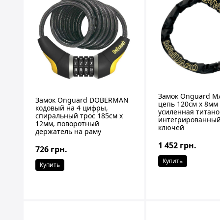
Замок Onguard M
Замок Onguard DOBERMAN
цепь 120cм x 8мм
кодовый на 4 цифры,
усиленная титано
спиральный трос 185см х
интегрированный 
12мм, поворотный
ключей
держатель на раму
1 452 грн.
726 грн.
Купить
Купить