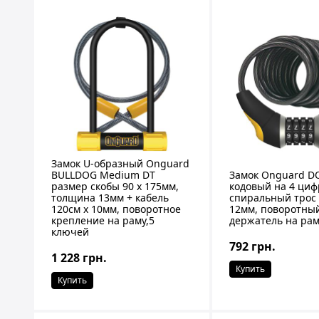
Замок U-образный Onguard
BULLDOG Medium DT
Замок Onguard 
размер скобы 90 x 175мм,
кодовый на 4 циф
толщина 13мм + кабель
спиральный трос 
120см х 10мм, поворотное
12мм, поворотны
крепление на раму,5
держатель на ра
ключей
792 грн.
1 228 грн.
Купить
Купить