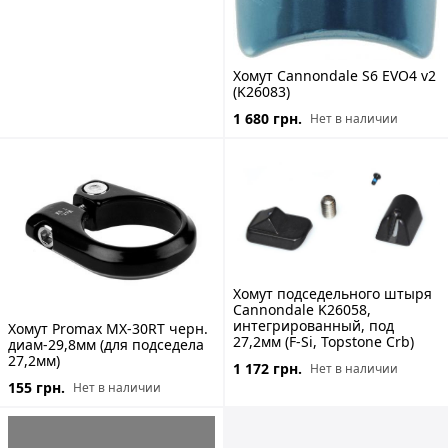
Хомут Сannondale S6 EVO4 v2
(K26083)
1 680 грн.
Нет в наличии
Хомут подседельного штыря
Cannondale K26058,
интегрированный, под
Хомут Promax MX-30RT черн.
27,2мм (F-Si, Topstone Crb)
диам-29,8мм (для подседела
27,2мм)
1 172 грн.
Нет в наличии
155 грн.
Нет в наличии