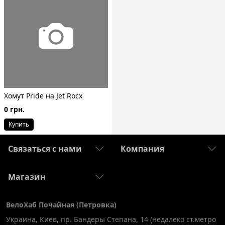
Хомут Pride на Jet Rocx
0 грн.
Купить
Связаться с нами
Компания
Магазин
ВелоХаб Почайная (Петровка)
Украина, Киев
,
пр. Бандеры Степана, 14 (недалеко ст.метро