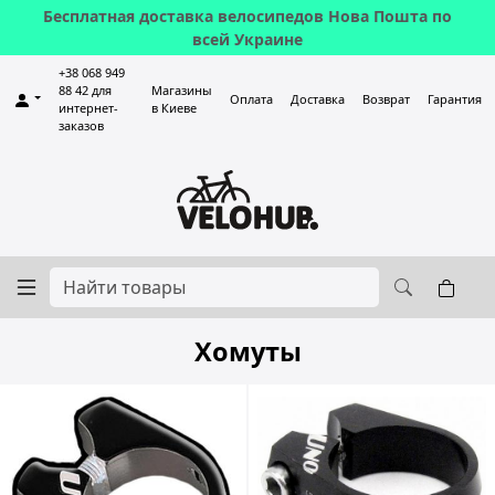
Бесплатная доставка велосипедов Нова Пошта по
всей Украине
+38 068 949
88 42 для
Магазины
Оплата
Доставка
Возврат
Гарантия
интернет-
в Киеве
заказов
Хомуты