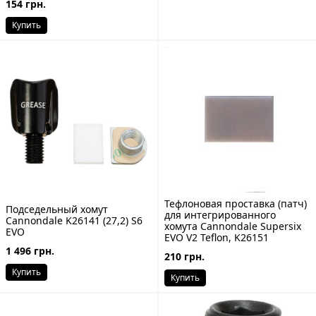
154 грн.
Купить
Тефлоновая проставка (патч)
Подседельный хомут
для интегрированного
Cannondale K26141 (27,2) S6
хомута Cannondale Supersix
EVO
EVO V2 Teflon, K26151
1 496 грн.
210 грн.
Купить
Купить