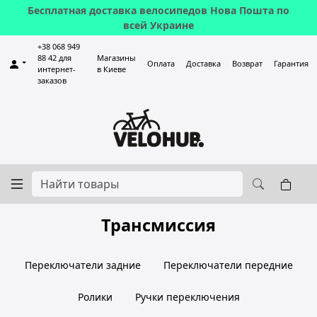
Бесплатная доставка велосипедов Нова Пошта по
всей Украине
+38 068 949
88 42 для
Магазины
Оплата
Доставка
Возврат
Гарантия
интернет-
в Киеве
заказов
Трансмиссия
Переключатели задние
Переключатели передние
Ролики
Ручки переключения