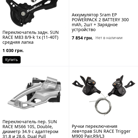
Аккумулятор Sram EP
POWERPACK 2 BATTERY 300
mAh, 2шт + Зарядное
устройство
Переключатель задн. SUN
RACE M83 8/9-k 1x (11-40T)
7 854 грн.
Нет в наличии
средняя лапка
1 030 грн.
Купить
Переключатель пер. SUN
Ручки переключения
RACE MS66 10S, Double,
лев+прав SUN RACE Trigger
диаметр 34.9 с адаптером
M900 Pair,R9/L3
31.8 и 28.6, Dual Pull