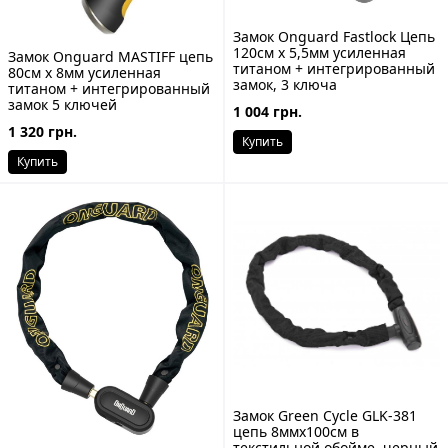
Замок Onguard Fastlock Цепь
120cм x 5,5мм усиленная
Замок Onguard MASTIFF цепь
титаном + интегрированный
80cм x 8мм усиленная
замок, 3 ключа
титаном + интегрированный
замок 5 ключей
1 004 грн.
1 320 грн.
Купить
Купить
Замок Green Cycle GLK-381
цепь 8ммx100см в
текстильной обойме, черный