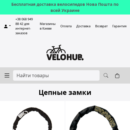
Бесплатная доставка велосипедов Нова Пошта по
всей Украине
+38 068 949
88 42 для
Магазины
Оплата
Доставка
Возврат
Гарантия
интернет-
в Киеве
заказов
Цепные замки