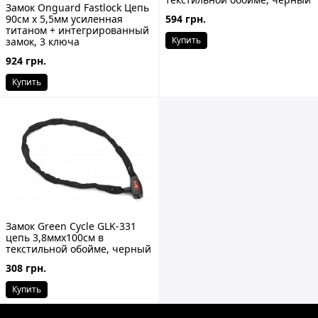
Замок Onguard Fastlock Цепь
594 грн.
90cм x 5,5мм усиленная
титаном + интегрированный
Купить
замок, 3 ключа
924 грн.
Купить
Замок Green Cycle GLK-331
цепь 3,8ммx100см в
текстильной обойме, черный
308 грн.
Купить