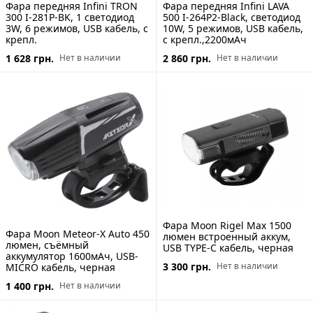
Фара передняя Infini TRON
Фара передняя Infini LAVA
300 I-281P-BK, 1 светодиод
500 I-264P2-Black, светодиод
3W, 6 режимов, USB кабель, с
10W, 5 режимов, USB кабель,
крепл.
с крепл.,2200мАч
1 628 грн.
2 860 грн.
Нет в наличии
Нет в наличии
Фара Moon Rigel Max 1500
Фара Moon Meteor-X Auto 450
люмен встроенный аккум,
люмен, съёмный
USB TYPE-C кабель, черная
аккумулятор 1600мАч, USB-
3 300 грн.
Нет в наличии
MICRO кабель, черная
1 400 грн.
Нет в наличии