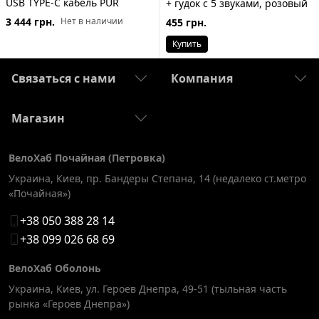
USB TYPE-C кабель PUR
+ гудок с 5 звуками, розовый
3 444 грн.
Нет в наличии
455 грн.
Купить
Связаться с нами
Компания
Магазин
ВелоХаб Почайная (Петровка)
Украина, Киев
,
пр. Бандеры Степана, 14 (недалеко ст.метро
«Почайная»)
+38 050 388 28 14
+38 099 026 68 69
ВелоХаб Оболонь
Украина, Киев
,
ул. Героев Днепра, 49-51 (тыльная часть
рынка «Героев Днепра»)