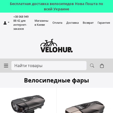
Бесплатная доставка велосипедов Нова Пошта по
всей Украине
+38 068 949
88 42 для
Магазины
Оплата
Доставка
Возврат
Гарантия
интернет-
в Киеве
заказов
Велосипедные фары