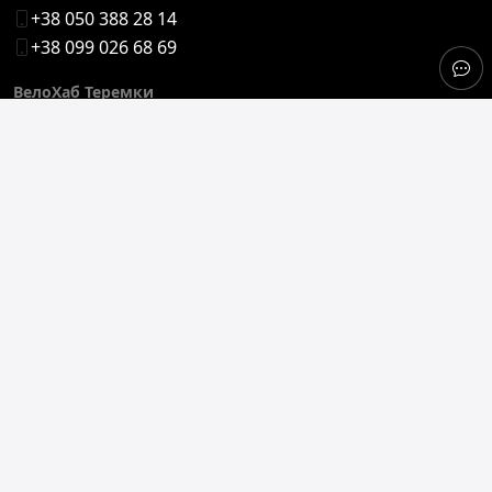
+38 050 388 28 14
+38 099 026 68 69
ВелоХаб Теремки
Украина, Киев
,
ул. Рудницкого Степана, 4-Г
+38 050 388 28 17
+38 099 026 68 69
ВелоХаб Троещина
Украина, Киев
,
ул. Оноре де Бальзака, 75
+38 093 745 01 51
ВелоХаб Святопетровское (Вишневое)
Украина, с. Святопетровское
,
ул. Амосова, 57
+38 067 440 08 22
+38 097 930 94 27